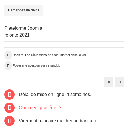
Demandez un devis
Plateforme Joomla
refonte 2021
Back to: Les réalisations de sites Internet dans le Var
Poser une question sur ce produit
Site
Site
internet
inter
Var:
Drag
fnctasudest.
cave
Délai de mise en ligne: 4 semaines.
dit-
vin-
drag
Comment procéder ?
Virement bancaire ou chèque bancaire