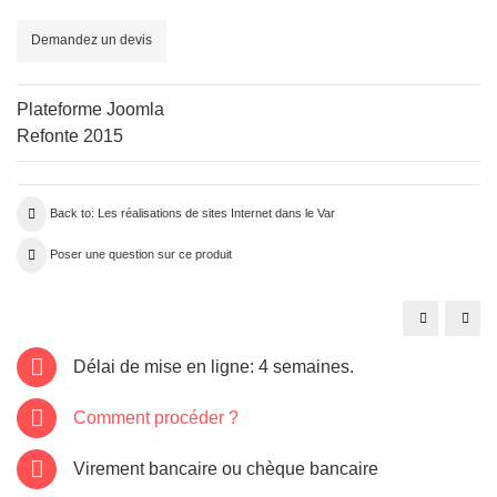
Demandez un devis
Plateforme Joomla
Refonte 2015
Back to: Les réalisations de sites Internet dans le Var
Poser une question sur ce produit
Site
Site
internet
inter
Var:
Drag
fnctasudest.
cave
Délai de mise en ligne: 4 semaines.
dit-
vin-
drag
Comment procéder ?
Virement bancaire ou chèque bancaire